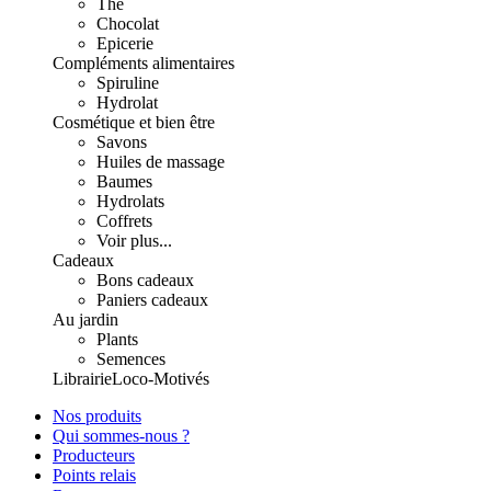
Thé
Chocolat
Epicerie
Compléments alimentaires
Spiruline
Hydrolat
Cosmétique et bien être
Savons
Huiles de massage
Baumes
Hydrolats
Coffrets
Voir plus...
Cadeaux
Bons cadeaux
Paniers cadeaux
Au jardin
Plants
Semences
Librairie
Loco-Motivés
Nos produits
Qui sommes-nous ?
Producteurs
Points relais