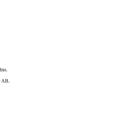
 bio.
é AB.