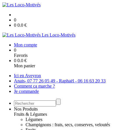
0
0
0.0
€
Les Loco-Motivés
Mon compte
0
Favoris
0
0.0
€
Mon panier
Ici en Aveyron
Anais- 07 77 26 05 49 - Raphaël - 06 16 63 20 33
Comment ça marche ?
Je commande
Nos Produits
Fruits & Légumes
Légumes
Champignons : frais, secs, conserves, veloutés
Fruits