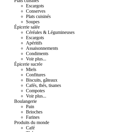
Plats cuisinés
Escargots
Conserves
Plats cuisinés
Soupes
Épicerie salée
Céréales & Légumineuses
Escargots
Apéritifs
Assaisonnements
Condiments
Voir plus...
Épicerie sucrée
Miels
Confitures
Biscuits, gâteaux
Cafés, thés, tisanes
Compotes
Voir plus...
Boulangerie
Pain
Brioches
Farines
Produits du monde
Café