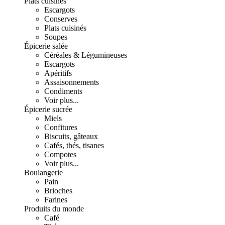
Plats cuisinés
Escargots
Conserves
Plats cuisinés
Soupes
Épicerie salée
Céréales & Légumineuses
Escargots
Apéritifs
Assaisonnements
Condiments
Voir plus...
Épicerie sucrée
Miels
Confitures
Biscuits, gâteaux
Cafés, thés, tisanes
Compotes
Voir plus...
Boulangerie
Pain
Brioches
Farines
Produits du monde
Café