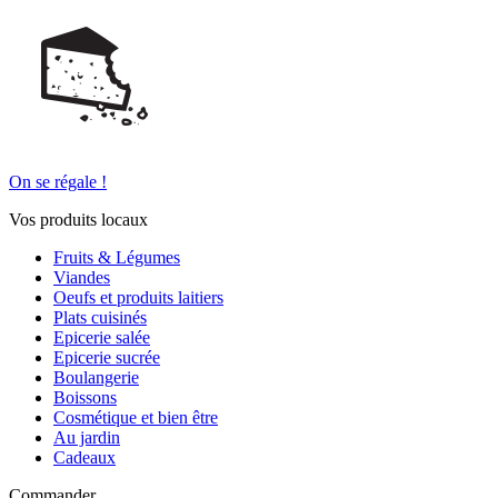
On se régale !
Vos produits locaux
Fruits & Légumes
Viandes
Oeufs et produits laitiers
Plats cuisinés
Epicerie salée
Epicerie sucrée
Boulangerie
Boissons
Cosmétique et bien être
Au jardin
Cadeaux
Commander