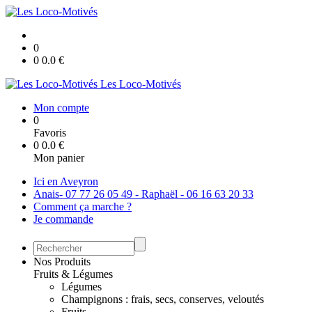
0
0
0.0
€
Les Loco-Motivés
Mon compte
0
Favoris
0
0.0
€
Mon panier
Ici en Aveyron
Anais- 07 77 26 05 49 - Raphaël - 06 16 63 20 33
Comment ça marche ?
Je commande
Nos Produits
Fruits & Légumes
Légumes
Champignons : frais, secs, conserves, veloutés
Fruits