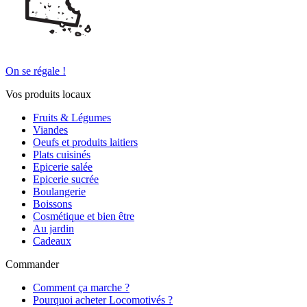
On se régale !
Vos produits locaux
Fruits & Légumes
Viandes
Oeufs et produits laitiers
Plats cuisinés
Epicerie salée
Epicerie sucrée
Boulangerie
Boissons
Cosmétique et bien être
Au jardin
Cadeaux
Commander
Comment ça marche ?
Pourquoi acheter Locomotivés ?