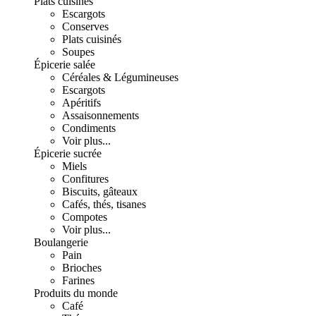
Plats cuisinés
Escargots
Conserves
Plats cuisinés
Soupes
Épicerie salée
Céréales & Légumineuses
Escargots
Apéritifs
Assaisonnements
Condiments
Voir plus...
Épicerie sucrée
Miels
Confitures
Biscuits, gâteaux
Cafés, thés, tisanes
Compotes
Voir plus...
Boulangerie
Pain
Brioches
Farines
Produits du monde
Café