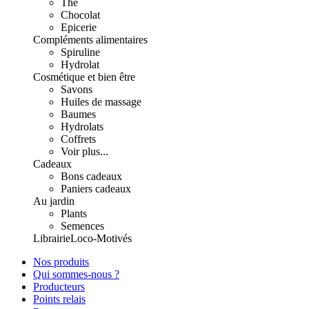
Thé
Chocolat
Epicerie
Compléments alimentaires
Spiruline
Hydrolat
Cosmétique et bien être
Savons
Huiles de massage
Baumes
Hydrolats
Coffrets
Voir plus...
Cadeaux
Bons cadeaux
Paniers cadeaux
Au jardin
Plants
Semences
Librairie
Loco-Motivés
Nos produits
Qui sommes-nous ?
Producteurs
Points relais