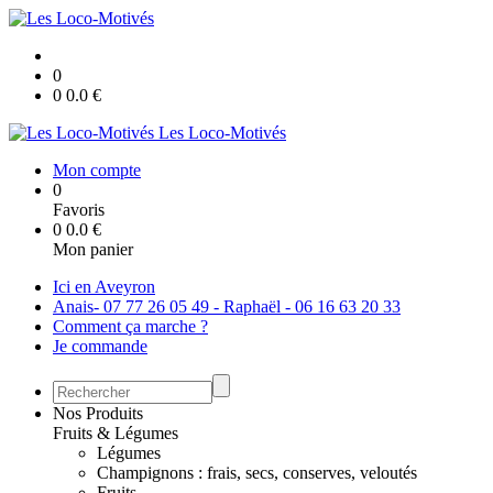
0
0
0.0
€
Les Loco-Motivés
Mon compte
0
Favoris
0
0.0
€
Mon panier
Ici en Aveyron
Anais- 07 77 26 05 49 - Raphaël - 06 16 63 20 33
Comment ça marche ?
Je commande
Nos Produits
Fruits & Légumes
Légumes
Champignons : frais, secs, conserves, veloutés
Fruits