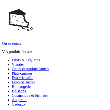
On se régale !
Vos produits locaux
Fruits & Légumes
Viandes
Oeufs et produits laitiers
Plats cuisinés
Epicerie salée
Epicerie sucrée
Boulangerie
Boissons
Cosmétique et bien être
Au jardin
Cadeaux