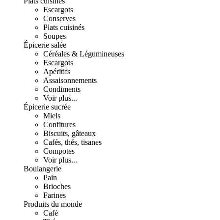
Plats cuisinés
Escargots
Conserves
Plats cuisinés
Soupes
Épicerie salée
Céréales & Légumineuses
Escargots
Apéritifs
Assaisonnements
Condiments
Voir plus...
Épicerie sucrée
Miels
Confitures
Biscuits, gâteaux
Cafés, thés, tisanes
Compotes
Voir plus...
Boulangerie
Pain
Brioches
Farines
Produits du monde
Café