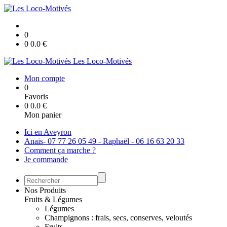
0
0
0.0
€
Les Loco-Motivés
Mon compte
0
Favoris
0
0.0
€
Mon panier
Ici en Aveyron
Anais- 07 77 26 05 49 - Raphaël - 06 16 63 20 33
Comment ça marche ?
Je commande
Nos Produits
Fruits & Légumes
Légumes
Champignons : frais, secs, conserves, veloutés
Fruits