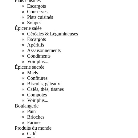
Plats cuisinés
Escargots
Conserves
Plats cuisinés
Soupes
Épicerie salée
Céréales & Légumineuses
Escargots
Apéritifs
Assaisonnements
Condiments
Voir plus...
Épicerie sucrée
Miels
Confitures
Biscuits, gâteaux
Cafés, thés, tisanes
Compotes
Voir plus...
Boulangerie
Pain
Brioches
Farines
Produits du monde
Café