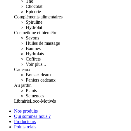
Thé
Chocolat
Epicerie
Compléments alimentaires
Spiruline
Hydrolat
Cosmétique et bien être
Savons
Huiles de massage
Baumes
Hydrolats
Coffrets
Voir plus...
Cadeaux
Bons cadeaux
Paniers cadeaux
Au jardin
Plants
Semences
Librairie
Loco-Motivés
Nos produits
Qui sommes-nous ?
Producteurs
Points relais