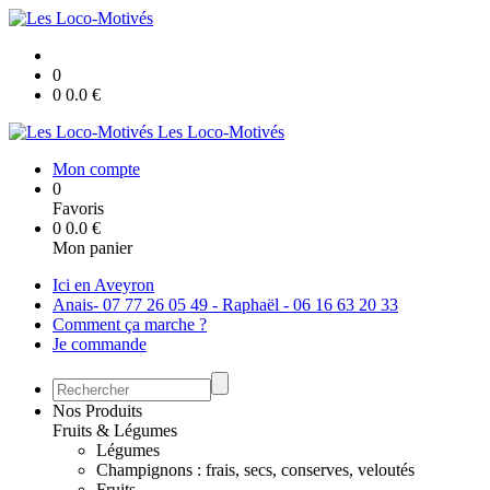
0
0
0.0
€
Les Loco-Motivés
Mon compte
0
Favoris
0
0.0
€
Mon panier
Ici en Aveyron
Anais- 07 77 26 05 49 - Raphaël - 06 16 63 20 33
Comment ça marche ?
Je commande
Nos Produits
Fruits & Légumes
Légumes
Champignons : frais, secs, conserves, veloutés
Fruits