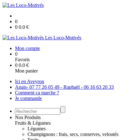
0
0
0.0
€
Les Loco-Motivés
Mon compte
0
Favoris
0
0.0
€
Mon panier
Ici en Aveyron
Anais- 07 77 26 05 49 - Raphaël - 06 16 63 20 33
Comment ça marche ?
Je commande
Nos Produits
Fruits & Légumes
Légumes
Champignons : frais, secs, conserves, veloutés
Fruits