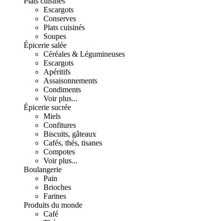
Plats cuisinés
Escargots
Conserves
Plats cuisinés
Soupes
Épicerie salée
Céréales & Légumineuses
Escargots
Apéritifs
Assaisonnements
Condiments
Voir plus...
Épicerie sucrée
Miels
Confitures
Biscuits, gâteaux
Cafés, thés, tisanes
Compotes
Voir plus...
Boulangerie
Pain
Brioches
Farines
Produits du monde
Café