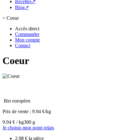
Recettes↗
Blog↗
>
Coeur
Accès direct
Commander
Mon compte
Contact
Coeur
Bio européen
Prix de vente :
9.94 €/kg
9.94 € / kg
300 g
Je choisis mon point relais
2.98 € la pièce