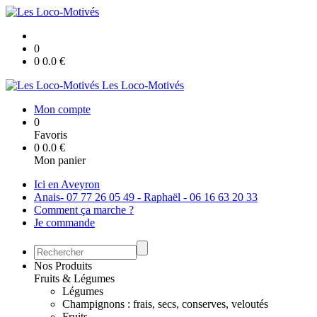
0
0
0.0
€
Les Loco-Motivés
Mon compte
0
Favoris
0
0.0
€
Mon panier
Ici en Aveyron
Anais- 07 77 26 05 49 - Raphaël - 06 16 63 20 33
Comment ça marche ?
Je commande
Nos Produits
Fruits & Légumes
Légumes
Champignons : frais, secs, conserves, veloutés
Fruits