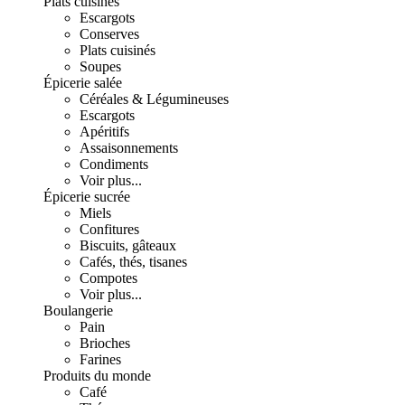
Plats cuisinés
Escargots
Conserves
Plats cuisinés
Soupes
Épicerie salée
Céréales & Légumineuses
Escargots
Apéritifs
Assaisonnements
Condiments
Voir plus...
Épicerie sucrée
Miels
Confitures
Biscuits, gâteaux
Cafés, thés, tisanes
Compotes
Voir plus...
Boulangerie
Pain
Brioches
Farines
Produits du monde
Café