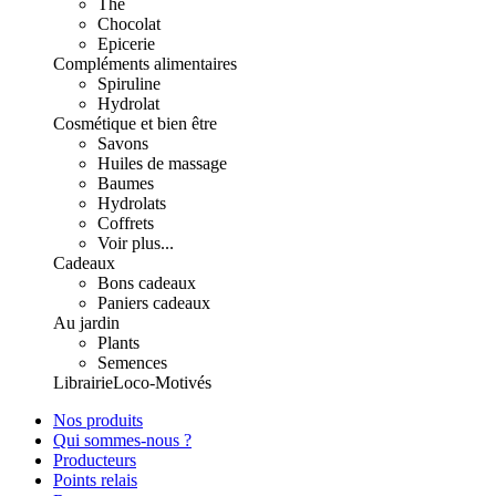
Thé
Chocolat
Epicerie
Compléments alimentaires
Spiruline
Hydrolat
Cosmétique et bien être
Savons
Huiles de massage
Baumes
Hydrolats
Coffrets
Voir plus...
Cadeaux
Bons cadeaux
Paniers cadeaux
Au jardin
Plants
Semences
Librairie
Loco-Motivés
Nos produits
Qui sommes-nous ?
Producteurs
Points relais