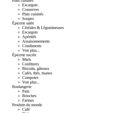
Plats cuisinés
Escargots
Conserves
Plats cuisinés
Soupes
Épicerie salée
Céréales & Légumineuses
Escargots
Apéritifs
Assaisonnements
Condiments
Voir plus...
Épicerie sucrée
Miels
Confitures
Biscuits, gâteaux
Cafés, thés, tisanes
Compotes
Voir plus...
Boulangerie
Pain
Brioches
Farines
Produits du monde
Café