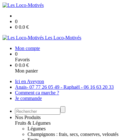
0
0
0.0
€
Les Loco-Motivés
Mon compte
0
Favoris
0
0.0
€
Mon panier
Ici en Aveyron
Anais- 07 77 26 05 49 - Raphaël - 06 16 63 20 33
Comment ça marche ?
Je commande
Nos Produits
Fruits & Légumes
Légumes
Champignons : frais, secs, conserves, veloutés
Fruits