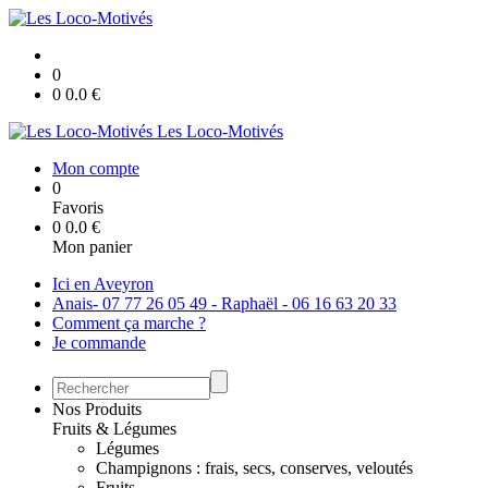
0
0
0.0
€
Les Loco-Motivés
Mon compte
0
Favoris
0
0.0
€
Mon panier
Ici en Aveyron
Anais- 07 77 26 05 49 - Raphaël - 06 16 63 20 33
Comment ça marche ?
Je commande
Nos Produits
Fruits & Légumes
Légumes
Champignons : frais, secs, conserves, veloutés
Fruits