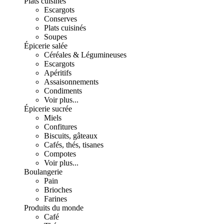
Plats cuisinés
Escargots
Conserves
Plats cuisinés
Soupes
Épicerie salée
Céréales & Légumineuses
Escargots
Apéritifs
Assaisonnements
Condiments
Voir plus...
Épicerie sucrée
Miels
Confitures
Biscuits, gâteaux
Cafés, thés, tisanes
Compotes
Voir plus...
Boulangerie
Pain
Brioches
Farines
Produits du monde
Café