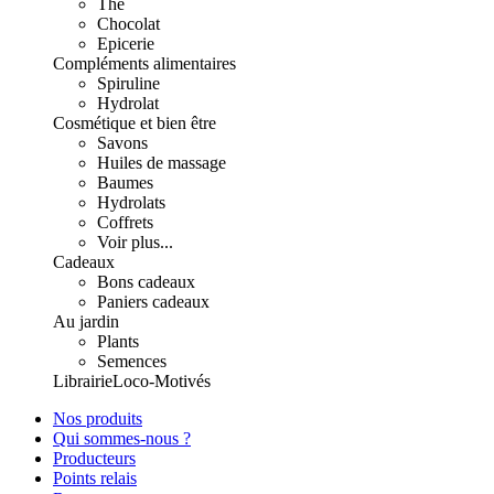
Thé
Chocolat
Epicerie
Compléments alimentaires
Spiruline
Hydrolat
Cosmétique et bien être
Savons
Huiles de massage
Baumes
Hydrolats
Coffrets
Voir plus...
Cadeaux
Bons cadeaux
Paniers cadeaux
Au jardin
Plants
Semences
Librairie
Loco-Motivés
Nos produits
Qui sommes-nous ?
Producteurs
Points relais