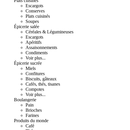
Plats cuisinés
Escargots
Conserves
Plats cuisinés
Soupes
Épicerie salée
Céréales & Légumineuses
Escargots
Apéritifs
Assaisonnements
Condiments
Voir plus...
Épicerie sucrée
Miels
Confitures
Biscuits, gâteaux
Cafés, thés, tisanes
Compotes
Voir plus...
Boulangerie
Pain
Brioches
Farines
Produits du monde
Café