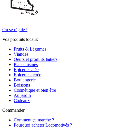
On se régale !
Vos produits locaux
Fruits & Légumes
Viandes
Oeufs et produits laitiers
Plats cuisinés
Epicerie salée
Epicerie sucrée
Boulangerie
Boissons
Cosmétique et bien être
Au jardin
Cadeaux
Commander
Comment ça marche ?
Pourquoi acheter Locomotivés ?