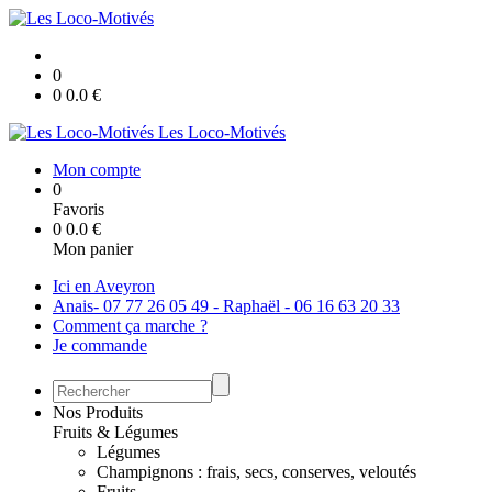
0
0
0.0
€
Les Loco-Motivés
Mon compte
0
Favoris
0
0.0
€
Mon panier
Ici en Aveyron
Anais- 07 77 26 05 49 - Raphaël - 06 16 63 20 33
Comment ça marche ?
Je commande
Nos Produits
Fruits & Légumes
Légumes
Champignons : frais, secs, conserves, veloutés
Fruits