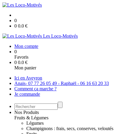
0
0
0.0
€
Les Loco-Motivés
Mon compte
0
Favoris
0
0.0
€
Mon panier
Ici en Aveyron
Anais- 07 77 26 05 49 - Raphaël - 06 16 63 20 33
Comment ça marche ?
Je commande
Nos Produits
Fruits & Légumes
Légumes
Champignons : frais, secs, conserves, veloutés
Fruits