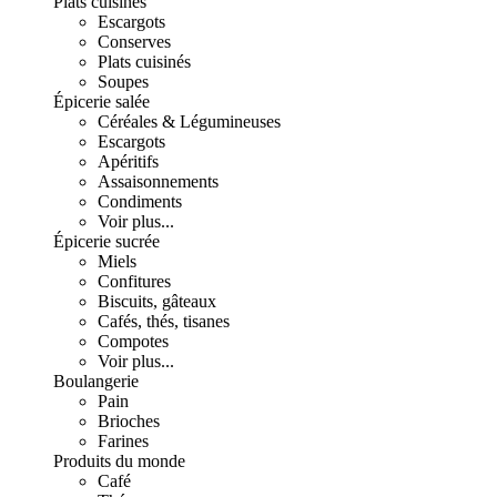
Plats cuisinés
Escargots
Conserves
Plats cuisinés
Soupes
Épicerie salée
Céréales & Légumineuses
Escargots
Apéritifs
Assaisonnements
Condiments
Voir plus...
Épicerie sucrée
Miels
Confitures
Biscuits, gâteaux
Cafés, thés, tisanes
Compotes
Voir plus...
Boulangerie
Pain
Brioches
Farines
Produits du monde
Café