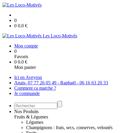
0
0
0.0
€
Les Loco-Motivés
Mon compte
0
Favoris
0
0.0
€
Mon panier
Ici en Aveyron
Anais- 07 77 26 05 49 - Raphaël - 06 16 63 20 33
Comment ça marche ?
Je commande
Nos Produits
Fruits & Légumes
Légumes
Champignons : frais, secs, conserves, veloutés
Fruits