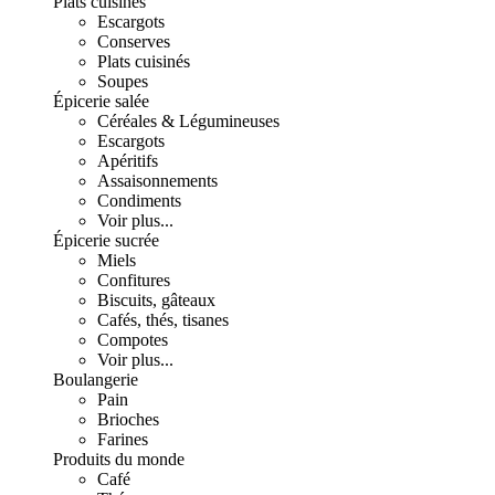
Plats cuisinés
Escargots
Conserves
Plats cuisinés
Soupes
Épicerie salée
Céréales & Légumineuses
Escargots
Apéritifs
Assaisonnements
Condiments
Voir plus...
Épicerie sucrée
Miels
Confitures
Biscuits, gâteaux
Cafés, thés, tisanes
Compotes
Voir plus...
Boulangerie
Pain
Brioches
Farines
Produits du monde
Café