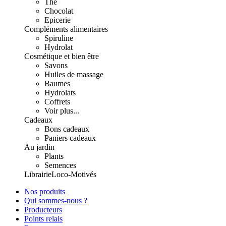
Thé
Chocolat
Epicerie
Compléments alimentaires
Spiruline
Hydrolat
Cosmétique et bien être
Savons
Huiles de massage
Baumes
Hydrolats
Coffrets
Voir plus...
Cadeaux
Bons cadeaux
Paniers cadeaux
Au jardin
Plants
Semences
Librairie
Loco-Motivés
Nos produits
Qui sommes-nous ?
Producteurs
Points relais