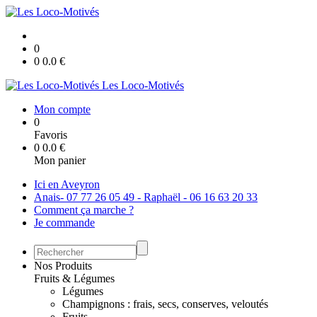
0
0
0.0
€
Les Loco-Motivés
Mon compte
0
Favoris
0
0.0
€
Mon panier
Ici en Aveyron
Anais- 07 77 26 05 49 - Raphaël - 06 16 63 20 33
Comment ça marche ?
Je commande
Nos Produits
Fruits & Légumes
Légumes
Champignons : frais, secs, conserves, veloutés
Fruits