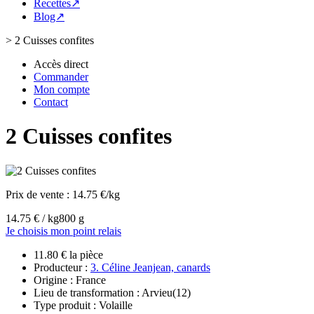
Recettes↗
Blog↗
>
2 Cuisses confites
Accès direct
Commander
Mon compte
Contact
2 Cuisses confites
Prix de vente :
14.75 €/kg
14.75 € / kg
800 g
Je choisis mon point relais
11.80 € la pièce
Producteur :
3. Céline Jeanjean, canards
Origine : France
Lieu de transformation : Arvieu(12)
Type produit : Volaille