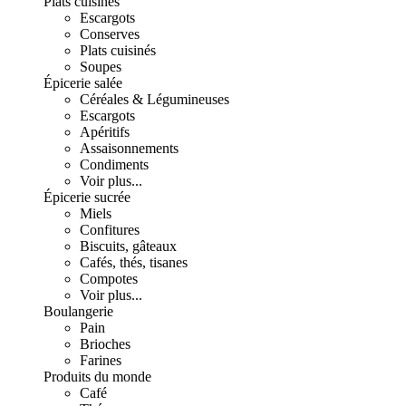
Plats cuisinés
Escargots
Conserves
Plats cuisinés
Soupes
Épicerie salée
Céréales & Légumineuses
Escargots
Apéritifs
Assaisonnements
Condiments
Voir plus...
Épicerie sucrée
Miels
Confitures
Biscuits, gâteaux
Cafés, thés, tisanes
Compotes
Voir plus...
Boulangerie
Pain
Brioches
Farines
Produits du monde
Café