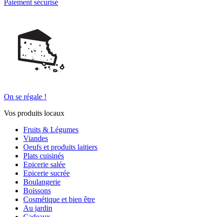
Paiement sécurisé
On se régale !
Vos produits locaux
Fruits & Légumes
Viandes
Oeufs et produits laitiers
Plats cuisinés
Epicerie salée
Epicerie sucrée
Boulangerie
Boissons
Cosmétique et bien être
Au jardin
Cadeaux