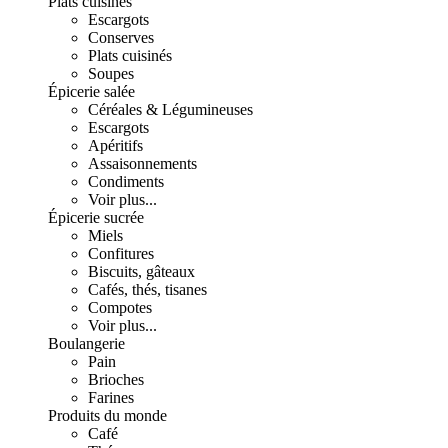
Plats cuisinés
Escargots
Conserves
Plats cuisinés
Soupes
Épicerie salée
Céréales & Légumineuses
Escargots
Apéritifs
Assaisonnements
Condiments
Voir plus...
Épicerie sucrée
Miels
Confitures
Biscuits, gâteaux
Cafés, thés, tisanes
Compotes
Voir plus...
Boulangerie
Pain
Brioches
Farines
Produits du monde
Café