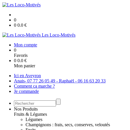
0
0
0.0
€
Les Loco-Motivés
Mon compte
0
Favoris
0
0.0
€
Mon panier
Ici en Aveyron
Anais- 07 77 26 05 49 - Raphaël - 06 16 63 20 33
Comment ça marche ?
Je commande
Nos Produits
Fruits & Légumes
Légumes
Champignons : frais, secs, conserves, veloutés
Fruits